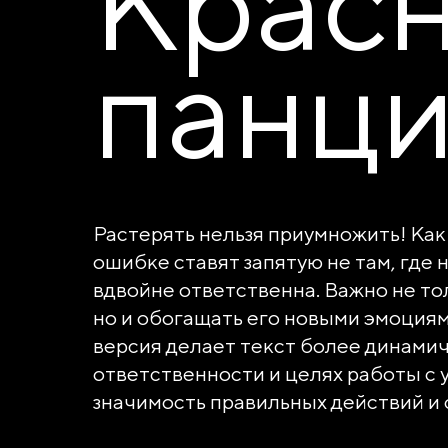
Крас
панц
Растерять нельзя приумножить! Ка
ошибке ставят запятую не там, где
вдвойне ответственна. Важно не т
но и обогащать его новыми эмоциями
версия делает текст более динами
ответственности и целях работы с
значимость правильных действий и 