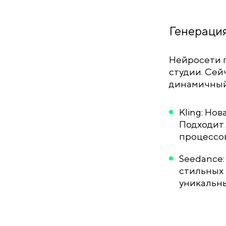
Генерация
Нейросети п
студии. Сей
динамичный
Kling: Но
Подходит 
процессов
Seedance
стильных 
уникальны