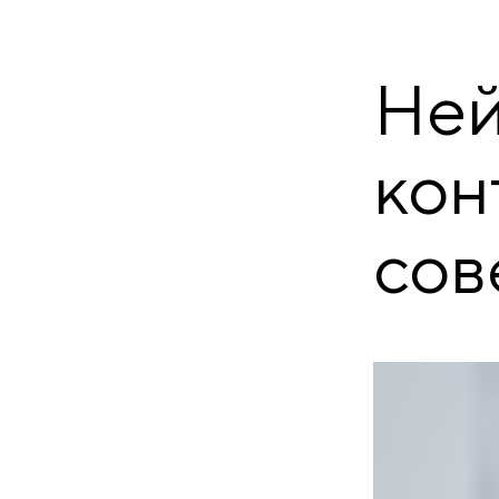
Ней
кон
сов