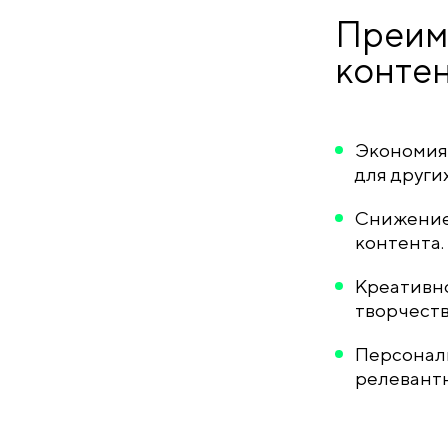
Преим
конте
Экономия 
для других
Снижение 
контента.
Креативно
творчеств
Персонали
релевантн