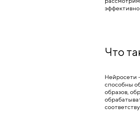
рассмотрим,
эффективно 
Что та
Нейросети —
способны об
образов, об
обрабатыват
соответств