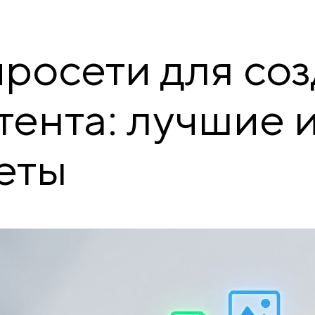
росети для со
тента: лучшие 
еты