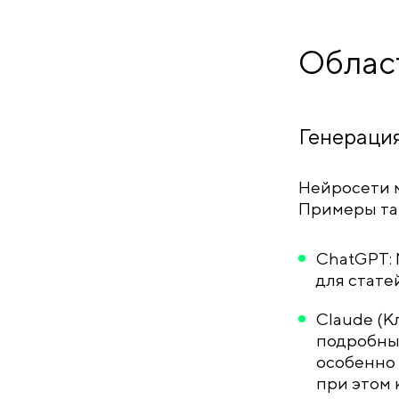
Облас
Генерация
Нейросети м
Примеры та
ChatGPT: 
для стате
Claude (К
подробных
особенно 
при этом 