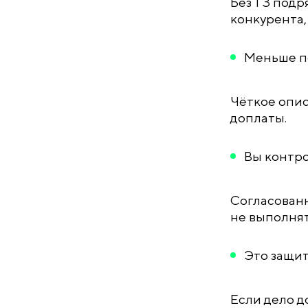
Без ТЗ подр
конкурента,
Меньше п
Чёткое опис
доплаты.
Вы контр
Согласованн
не выполнят
Это защит
Если дело д