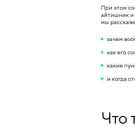
При этом со
айтишник и 
мы расскаже
зачем воо
как его с
какие пун
и когда с
Что 