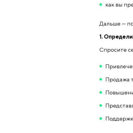
как вы пр
Дальше — по
1. Определи
Спросите се
Привлечен
Продажа т
Повышени
Представ
Поддержк